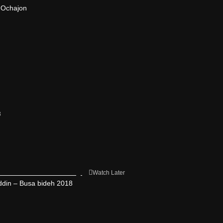
 Ochajon
3
Watch Later
ddin – Busa bideh 2018