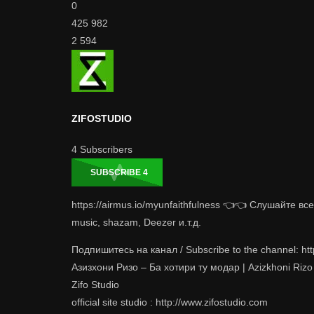
0
425 982
2 594
ZIFOSTUDIO
4
Subscribers
SUBSCRIBE
4
https://airmus.io/myunfaithfulness 👈👈 Слушайте вс
music, shazam, Deezer и.т.д.
Подпишитесь на канал / Subscribe to the channel: ht
Азизхони Ризо – Ба хотири ту модар | Azizkhoni Rizo 
Zifo Studio
official site studio : http://www.zifostudio.com