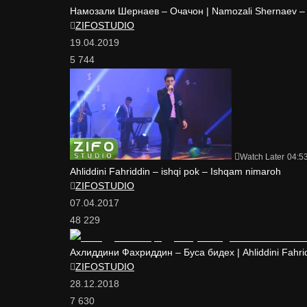
Намозали Шернаев – Очачон | Namozali Shernaev –
ZIFOSTUDIO
19.04.2019
5 744
Watch Later
04:5
Ahliddini Fahriddin – ishqi pok – Ishqam nimaroh
ZIFOSTUDIO
07.04.2017
48 229
Ахлиддини Фахриддин – Буса бидех | Ahliddini Fahri
ZIFOSTUDIO
28.12.2018
7 630