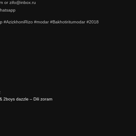
om or zifo@inbox.ru
Whatsapp
р #AzizkhoniRizo #modar #Bakhotiritumodar #2018
2
 2boys dazzle – Dili zoram