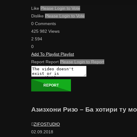
Like
Please Login to Vote
Dislike
Please Login to Vote
0 Comments
425 982 Views
2 594
0
Add To Playlist
Playlist
Report
Report
Please Login to Report
REPORT
Азизхони Ризо – Ба хотири ту мод
ZIFOSTUDIO
02.09.2018