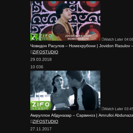
Watch Later
04:0
Човидон Расулов – Номехрубони | Jovidon Rasulov 
ZIFOSTUDIO
29.03.2018
10 036
Watch Later
03:4
Амруллои Абдуназар – Сарвиноз | Amrulloi Abdunaza
ZIFOSTUDIO
27.11.2017