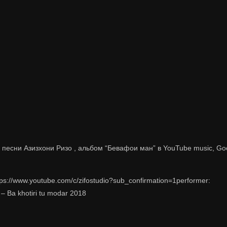
е песни Азизхони Ризо , альбом “Бевафои ман” в YouTube music, Google
tps://www.youtube.com/c/zifostudio?sub_confirmation=1performer:
– Ba khotiri tu modar 2018