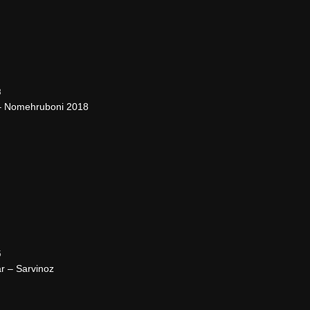
8
– Nomehruboni 2018
5
r – Sarvinoz