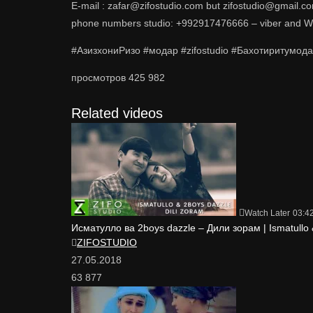
E-mail : zafar@zifostudio.com but zifostudio@gmail.c
phone numbers studio: +992917476666 – viber and 
#АзизхониРизо #модар #zifostudio #Бахотиритумода
просмотров
425 982
Related videos
Watch Later
03:4
Исматулло ва 2boys dazzle – Дили зорам | Ismatullo &
ZIFOSTUDIO
27.05.2018
63 877